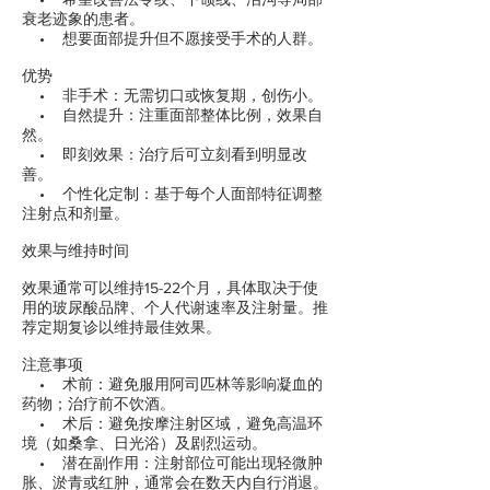
衰老迹象的患者。
• 想要面部提升但不愿接受手术的人群。
优势
• 非手术：无需切口或恢复期，创伤小。
• 自然提升：注重面部整体比例，效果自
然。
• 即刻效果：治疗后可立刻看到明显改
善。
• 个性化定制：基于每个人面部特征调整
注射点和剂量。
效果与维持时间
效果通常可以维持15-22个月，具体取决于使
用的玻尿酸品牌、个人代谢速率及注射量。推
荐定期复诊以维持最佳效果。
注意事项
• 术前：避免服用阿司匹林等影响凝血的
药物；治疗前不饮酒。
• 术后：避免按摩注射区域，避免高温环
境（如桑拿、日光浴）及剧烈运动。
• 潜在副作用：注射部位可能出现轻微肿
胀、淤青或红肿，通常会在数天内自行消退。