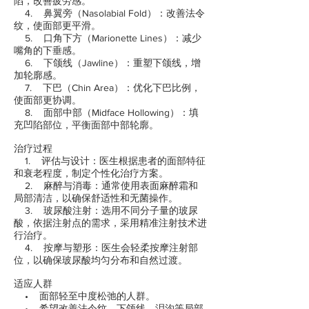
陷，改善疲劳感。
4. 鼻翼旁（Nasolabial Fold）：改善法令
纹，使面部更平滑。
5. 口角下方（Marionette Lines）：减少
嘴角的下垂感。
6. 下颌线（Jawline）：重塑下颌线，增
加轮廓感。
7. 下巴（Chin Area）：优化下巴比例，
使面部更协调。
8. 面部中部（Midface Hollowing）：填
充凹陷部位，平衡面部中部轮廓。
治疗过程
1. 评估与设计：医生根据患者的面部特征
和衰老程度，制定个性化治疗方案。
2. 麻醉与消毒：通常使用表面麻醉霜和
局部清洁，以确保舒适性和无菌操作。
3. 玻尿酸注射：选用不同分子量的玻尿
酸，依据注射点的需求，采用精准注射技术进
行治疗。
4. 按摩与塑形：医生会轻柔按摩注射部
位，以确保玻尿酸均匀分布和自然过渡。
适应人群
• 面部轻至中度松弛的人群。
• 希望改善法令纹、下颌线、泪沟等局部